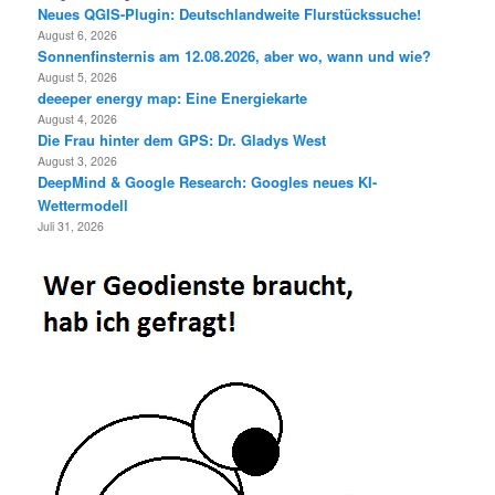
Neues QGIS-Plugin: Deutschlandweite Flurstückssuche!
August 6, 2026
Sonnenfinsternis am 12.08.2026, aber wo, wann und wie?
August 5, 2026
deeeper energy map: Eine Energiekarte
August 4, 2026
Die Frau hinter dem GPS: Dr. Gladys West
August 3, 2026
DeepMind & Google Research: Googles neues KI-
Wettermodell
Juli 31, 2026