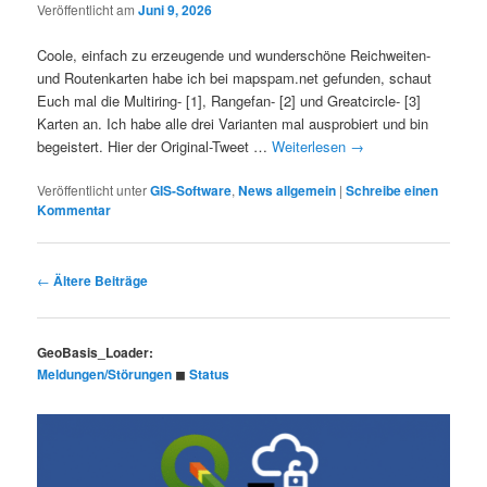
Veröffentlicht am
Juni 9, 2026
Coole, einfach zu erzeugende und wunderschöne Reichweiten-
und Routenkarten habe ich bei mapspam.net gefunden, schaut
Euch mal die Multiring- [1], Rangefan- [2] und Greatcircle- [3]
Karten an. Ich habe alle drei Varianten mal ausprobiert und bin
begeistert. Hier der Original-Tweet …
Weiterlesen
→
Veröffentlicht unter
GIS-Software
,
News allgemein
|
Schreibe einen
Kommentar
Beitragsnavigation
←
Ältere Beiträge
GeoBasis_Loader:
Meldungen/Störungen
◼︎
Status