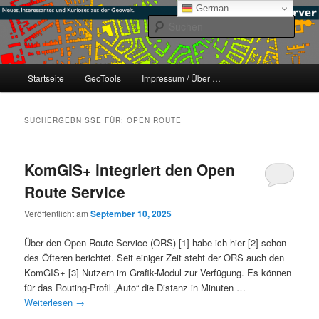
Zum
Zum
mikeE's GeoBlog
German
primären
sekundären
Such
Inhalt
Inhalt
springen
springen
#geoObserver
Hauptmenü
Startseite
GeoTools
Impressum / Über …
SUCHERGEBNISSE FÜR:
OPEN ROUTE
KomGIS+ integriert den Open
Route Service
Veröffentlicht am
September 10, 2025
Über den Open Route Service (ORS) [1] habe ich hier [2] schon
des Öfteren berichtet. Seit einiger Zeit steht der ORS auch den
KomGIS+ [3] Nutzern im Grafik-Modul zur Verfügung. Es können
für das Routing-Profil „Auto“ die Distanz in Minuten …
Weiterlesen
→