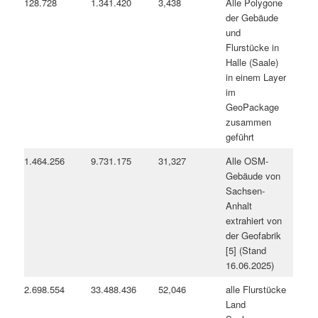
128.728
1.341.420
3,438
Alle Polygone
der Gebäude
und
Flurstücke in
Halle (Saale)
in einem Layer
im
GeoPackage
zusammen
geführt
1.464.256
9.731.175
31,327
Alle OSM-
Gebäude von
Sachsen-
Anhalt
extrahiert von
der Geofabrik
[5] (Stand
16.06.2025)
2.698.554
33.488.436
52,046
alle Flurstücke
Land