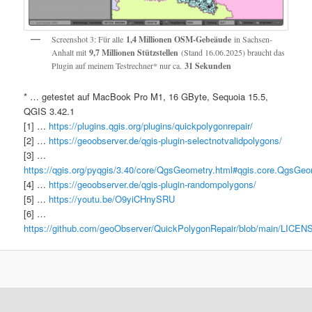
Screenshot 3: Für alle
1,4 Millionen OSM-Gebeäude
in Sachsen-
Anhalt mit
9,7 Millionen Stützstellen
(Stand 16.06.2025) braucht das
Plugin auf meinem Testrechner* nur ca.
31 Sekunden
* … getestet auf MacBook Pro M1, 16 GByte, Sequoia 15.5,
QGIS 3.42.1
[1] …
https://plugins.qgis.org/plugins/quickpolygonrepair/
[2] …
https://geoobserver.de/qgis-plugin-selectnotvalidpolygons/
[3] …
https://qgis.org/pyqgis/3.40/core/QgsGeometry.html#qgis.core.QgsGeo
[4] …
https://geoobserver.de/qgis-plugin-randompolygons/
[5] …
https://youtu.be/O9yiCHnySRU
[6] …
https://github.com/geoObserver/QuickPolygonRepair/blob/main/LICEN