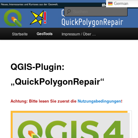
Zum
mikeE's GeoBlog
German
primären
Such
Inhalt
springen
#geoObserver
Hauptmenü
GeoTools
Startseite
Impressum / Über …
QGIS-Plugin:
„QuickPolygonRepair“
Achtung: Bitte lesen Sie zuerst die
Nutzungsbedingungen
!