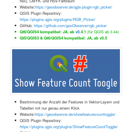
hex), CMYK- und HSV-Farbraum
Website:
https://geoobserver.de/qgis-plugin-rgb_picker/
QGIS Plugin Repository:
https://plugins.qgis.org/plugins/RGB_Picker/
GitHub:
https://github.com/geoObserver/rgb_picker
Qt6/QGIS4 kompatibel: JA, ab
v0.
4.1
(für QGIS ab 3.44)
Qt5/QGIS3 & Qt6/QGIS4 kompatibel: JA, ab v0.5
Bestimmung der Anzahl der Features in Vektor-Layern und
Tabellen mit nur genau einem Klick
Website:
https://geoobserver.de/showfeaturecounttoggle/
QGIS Plugin Repository:
https://plugins.qgis.org/plugins/ShowFeatureCountToggle/