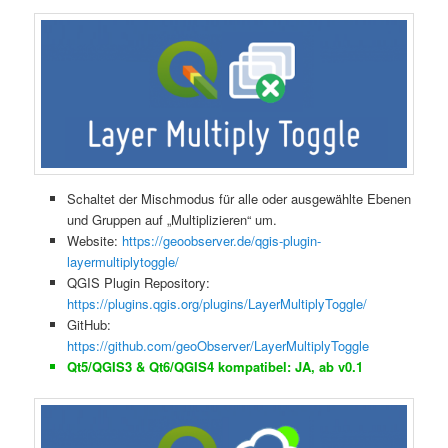
Schaltet der Mischmodus für alle oder ausgewählte Ebenen
und Gruppen auf „Multiplizieren“ um.
Website:
https://geoobserver.de/qgis-plugin-
layermultiplytoggle/
QGIS Plugin Repository:
https://plugins.qgis.org/plugins/LayerMultiplyToggle/
GitHub:
https://github.com/geoObserver/LayerMultiplyToggle
Qt5/QGIS3 & Qt6/QGIS4 kompatibel: JA, ab v0.1