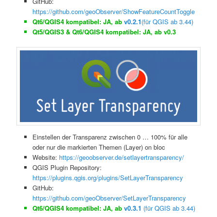
GitHub:
https://github.com/geoObserver/ShowFeatureCountToggle
Qt6/QGIS4 kompatibel: JA, ab
v0.2.1
(für QGIS ab 3.44)
Qt5/QGIS3 & Qt6/QGIS4 kompatibel: JA, ab v0.3
Einstellen der Transparenz zwischen 0 … 100% für alle
oder nur die markierten Themen (Layer) on bloc
Website:
https://geoobserver.de/setlayertransparency/
QGIS Plugin Repository:
https://plugins.qgis.org/plugins/SetLayerTransparency
GitHub:
https://github.com/geoObserver/SetLayerTransparency
Qt6/QGIS4 kompatibel: JA, ab
v0.3.1
(für QGIS ab 3.44)