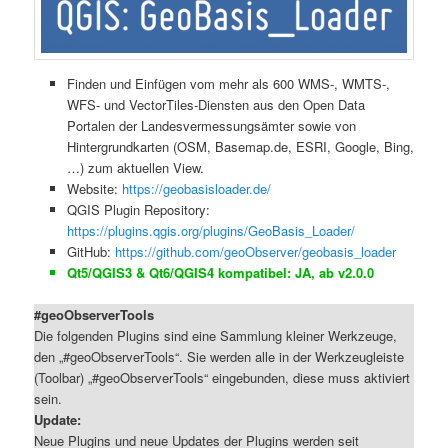
Finden und Einfügen vom mehr als 600 WMS-, WMTS-,
WFS- und VectorTiles-Diensten aus den Open Data
Portalen der Landesvermessungsämter sowie von
Hintergrundkarten (OSM, Basemap.de, ESRI, Google, Bing,
…) zum aktuellen View.
Website:
https://geobasisloader.de/
QGIS Plugin Repository:
https://plugins.qgis.org/plugins/GeoBasis_Loader/
GitHub:
https://github.com/geoObserver/geobasis_loader
Qt5/QGIS3 & Qt6/QGIS4 kompatibel: JA, ab v2.0.0
#geoObserverTools
Die folgenden Plugins sind eine Sammlung kleiner Werkzeuge,
den „#geoObserverTools“. Sie werden alle in der Werkzeugleiste
(Toolbar) „#geoObserverTools“ eingebunden, diese muss aktiviert
sein.
Update:
Neue Plugins und neue Updates der Plugins werden seit