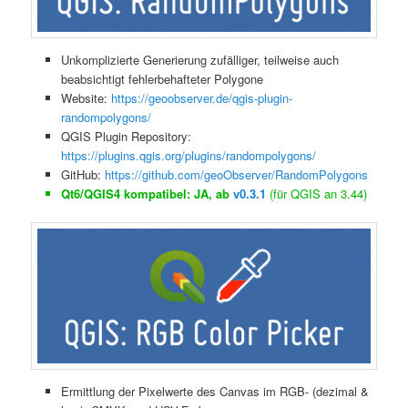
Unkomplizierte Generierung zufälliger, teilweise auch
beabsichtigt fehlerbehafteter Polygone
Website:
https://geoobserver.de/qgis-plugin-
randompolygons/
QGIS Plugin Repository:
https://plugins.qgis.org/plugins/randompolygons/
GitHub:
https://github.com/geoObserver/RandomPolygons
Qt6/QGIS4 kompatibel: JA, ab
v0.3.1
(für QGIS an 3.44)
Ermittlung der Pixelwerte des Canvas im RGB- (dezimal &