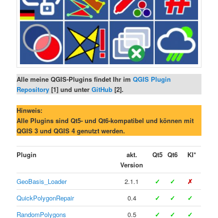
Alle meine QGIS-Plugins findet Ihr im
QGIS Plugin
Repository
[1] und unter
GitHub
[2].
Hinweis:
Alle Plugins sind Qt5- und Qt6-kompatibel und können mit
QGIS 3 und QGIS 4 genutzt werden.
Plugin
akt.
Qt5
Qt6
KI*
Version
GeoBasis_Loader
2.1.1
✓
✓
✗
QuickPolygonRepair
0.4
✓
✓
✓
RandomPolygons
0.5
✓
✓
✓