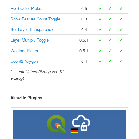
RGB Color Picker
0.5
✓
✓
✓
Show Feature Count Toggle
0.3
✓
✓
✓
Set Layer Transparency
0.4
✓
✓
✓
Layer Multiply Toggle
0.5.1
✓
✓
✓
Weather Picker
0.5.1
✓
✓
✓
Coord2Polygon
0.4
✓
✓
✓
*
… mit Unterstützung von KI
erzeugt
Aktuelle Plugins: