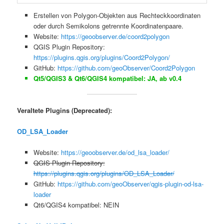
Erstellen von Polygon-Objekten aus Rechteckkoordinaten
oder durch Semikolons getrennte Koordinatenpaare.
Website:
https://geoobserver.de/coord2polygon
QGIS Plugin Repository:
https://plugins.qgis.org/plugins/Coord2Polygon/
GitHub:
https://github.com/geoObserver/Coord2Polygon
Qt5/QGIS3 & Qt6/QGIS4 kompatibel: JA, ab v0.4
Veraltete Plugins (Deprecated):
OD_LSA_Loader
Website:
https://geoobserver.de/od_lsa_loader/
QGIS Plugin Repository:
https://plugins.qgis.org/plugins/OD_LSA_Loader/
GitHub:
https://github.com/geoObserver/qgis-plugin-od-lsa-
loader
Qt6/QGIS4 kompatibel: NEIN