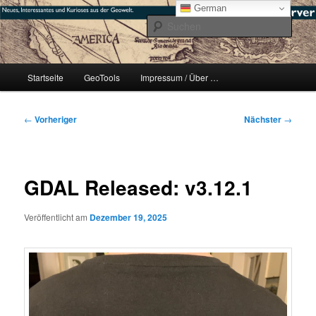
Zum
mikeE's GeoBlog
German
primären
Such
Inhalt
springen
#geoObserver
Hauptmenü
Startseite
GeoTools
Impressum / Über …
Beitragsnavigation
←
Vorheriger
Nächster
→
GDAL Released: v3.12.1
Veröffentlicht am
Dezember 19, 2025