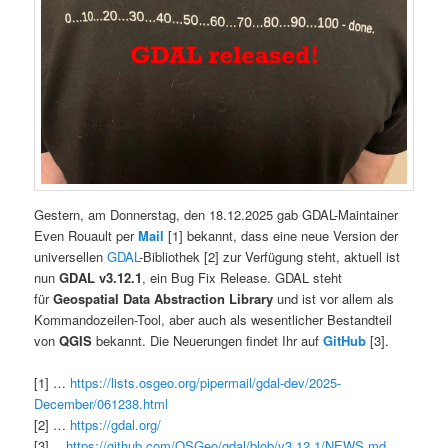
Gestern, am Donnerstag, den 18.12.2025 gab GDAL-Maintainer
Even Rouault per
Mail
[1] bekannt, dass eine neue Version der
universellen
GDAL
-Bibliothek [2] zur Verfügung steht, aktuell ist
nun
GDAL v3.12.1
, ein Bug Fix Release. GDAL steht
für
Geospatial Data Abstraction Library
und ist vor allem als
Kommandozeilen-Tool, aber auch als wesentlicher Bestandteil
von
QGIS
bekannt. Die Neuerungen findet Ihr auf
GitHub
[3].
[1] …
https://lists.osgeo.org/pipermail/gdal-dev/2025-
December/061238.html
[2] …
https://gdal.org/
[3] …
https://github.com/OSGeo/gdal/blob/v3.12.1/NEWS.md