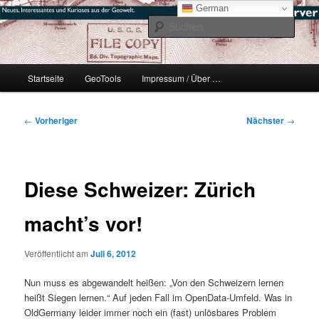
Zum
mikeE's GeoBlog
German
primären
Such
Inhalt
springen
#geoObserver
Hauptmenü
Startseite
GeoTools
Impressum / Über …
Beitragsnavigation
←
Vorheriger
Nächster
→
Diese Schweizer: Zürich
macht’s vor!
Veröffentlicht am
Juli 6, 2012
Nun muss es abgewandelt heißen: „Von den Schweizern lernen
heißt Siegen lernen.“ Auf jeden Fall im OpenData-Umfeld. Was in
OldGermany leider immer noch ein (fast) unlösbares Problem