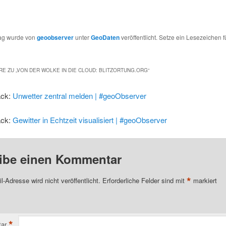
rag wurde von
geoobserver
unter
GeoDaten
veröffentlicht. Setze ein Lesezeichen f
E ZU „
VON DER WOLKE IN DIE CLOUD: BLITZORTUNG.ORG
“
ack:
Unwetter zentral melden | #geoObserver
ack:
Gewitter in Echtzeit visualisiert | #geoObserver
ibe einen Kommentar
*
l-Adresse wird nicht veröffentlicht.
Erforderliche Felder sind mit
markiert
*
ar