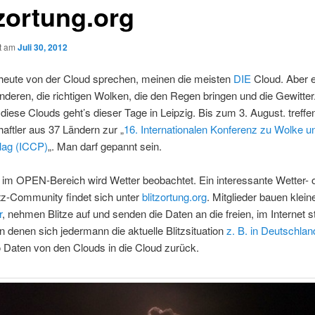
tzortung.org
ht am
Juli 30, 2012
heute von der Cloud sprechen, meinen die meisten
DIE
Cloud. Aber e
nderen, die richtigen Wolken, die den Regen bringen und die Gewitter
iese Clouds geht’s dieser Tage in Leipzig. Bis zum 3. August. treffe
ftler aus 37 Ländern zur „
16. Internationalen Konferenz zu Wolke u
lag (ICCP)
„. Man darf gepannt sein.
 im OPEN-Bereich wird Wetter beobachtet. Ein interessante Wetter- 
tz-Community findet sich unter
blitzortung.org
. Mitglieder bauen klein
r
, nehmen Blitze auf und senden die Daten an die freien, im Internet 
n denen sich jedermann die aktuelle Blitzsituation
z. B. in Deutschlan
 Daten von den Clouds in die Cloud zurück.