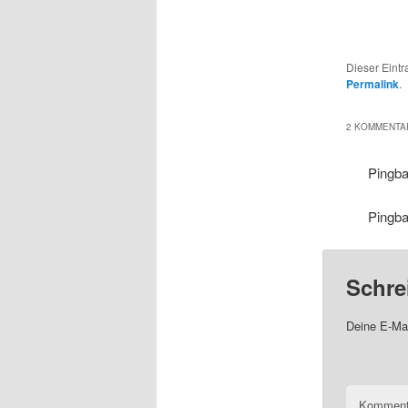
Dieser Eint
Permalink
.
2 KOMMENTAR
Pingb
Pingb
Schre
Deine E-Mai
Komment