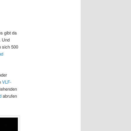
s gibt da
. Und
n sich 500
nd
oder
e
VLF-
stehenden
d
abrufen