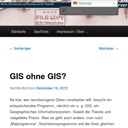
Zum
mikeE's GeoBlog
German
primären
Such
Inhalt
springen
#geoObserver
Hauptmenü
Startseite
GeoTools
Impressum / Über …
Beitragsnavigation
←
Vorheriger
Nächster
→
GIS ohne GIS?
Veröffentlicht am
Dezember 10, 2012
Na klar, wer raumbezogene Daten verarbeiten will, braucht ein
entsprechendes Programm, nämlich ein s. g. GIS, ein
Geographisches Informationssystem. Soweit die Theorie und
vielgelebte Praxis. Aber es geht auch anders, man nutzt
„Malprogramme“, Illustrationsprogramme und der ihres gleichen.