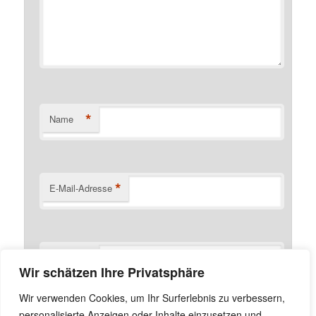
*
Name
*
E-Mail-Adresse
Website
Wir schätzen Ihre Privatsphäre
Name, E-Mail-Adresse und Website in diesem Browser
Wir verwenden Cookies, um Ihr Surferlebnis zu verbessern,
für meinen nächsten Kommentar speichern.
personalisierte Anzeigen oder Inhalte einzusetzen und