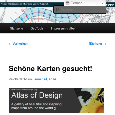
Zum
mikeE's GeoBlog
German
primären
Such
Inhalt
springen
#geoObserver
Hauptmenü
Startseite
GeoTools
Impressum / Über …
Beitragsnavigation
←
Vorheriger
Nächster
→
Schöne Karten gesucht!
Veröffentlicht am
Januar 24, 2014