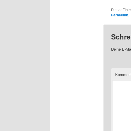
Dieser Eint
Permalink
.
Schre
Deine E-Mai
Komment