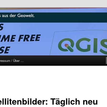
r
ressum / Über …
llitenbilder: Täglich neu