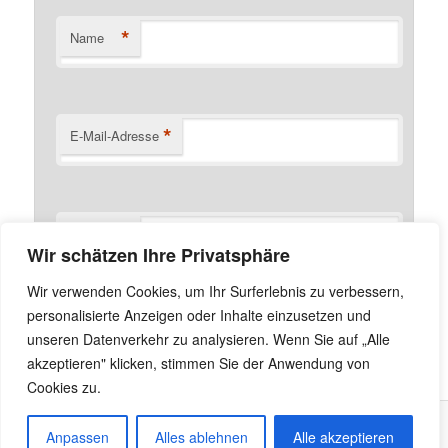
*
Name
*
E-Mail-Adresse
Website
Wir schätzen Ihre Privatsphäre
Name, E-Mail-Adresse und Website in diesem Browser
Wir verwenden Cookies, um Ihr Surferlebnis zu verbessern,
für meinen nächsten Kommentar speichern.
personalisierte Anzeigen oder Inhalte einzusetzen und
unseren Datenverkehr zu analysieren. Wenn Sie auf „Alle
akzeptieren" klicken, stimmen Sie der Anwendung von
Cookies zu.
Anpassen
Alles ablehnen
Alle akzeptieren