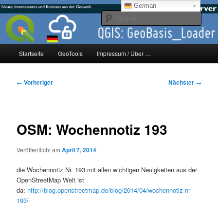
Zum
mikeE's GeoBlog
German
primären
Such
Inhalt
springen
#geoObserver
Hauptmenü
Startseite
GeoTools
Impressum / Über …
Beitragsnavigation
←
Vorheriger
Nächster
→
OSM: Wochennotiz 193
Veröffentlicht am
April 7, 2014
die Wochennotiz Nr. 193 mit allen wichtigen Neuigkeiten aus der
OpenStreetMap Welt ist
da:
http://blog.openstreetmap.de/blog/2014/04/wochennotiz-nr-
193/