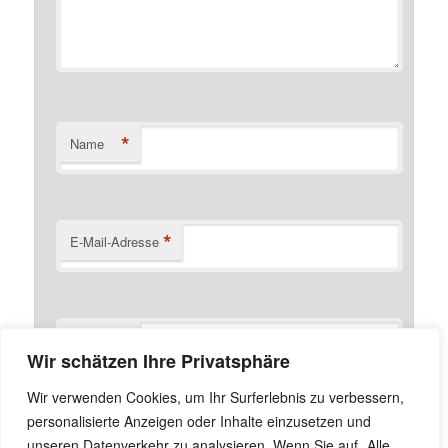
*
Name
*
E-Mail-Adresse
Website
Wir schätzen Ihre Privatsphäre
Name, E-Mail-Adresse und Website in diesem Browser
Wir verwenden Cookies, um Ihr Surferlebnis zu verbessern,
für meinen nächsten Kommentar speichern.
personalisierte Anzeigen oder Inhalte einzusetzen und
unseren Datenverkehr zu analysieren. Wenn Sie auf „Alle