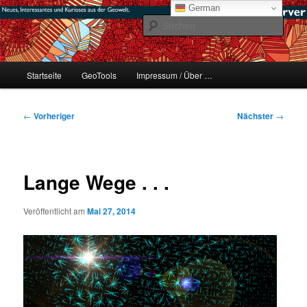
Zum
mikeE's GeoBlog
German
primären
Such
Inhalt
springen
#geoObserver
Hauptmenü
Startseite
GeoTools
Impressum / Über …
Beitragsnavigation
←
Vorheriger
Nächster
→
Lange Wege . . .
Veröffentlicht am
Mai 27, 2014