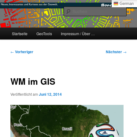
Zum
mikeE's GeoBlog
German
primären
Such
Inhalt
springen
#geoObserver
Hauptmenü
Startseite
GeoTools
Impressum / Über …
Beitragsnavigation
←
Vorheriger
Nächster
→
WM im GIS
Veröffentlicht am
Juni 12, 2014