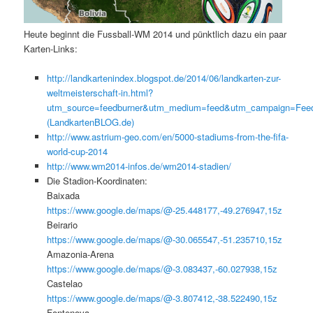
Heute beginnt die Fussball-WM 2014 und pünktlich dazu ein paar
Karten-Links:
http://landkartenindex.blogspot.de/2014/06/landkarten-zur-
weltmeisterschaft-in.html?
utm_source=feedburner&utm_medium=feed&utm_campaign=Feed
(LandkartenBLOG.de)
http://www.astrium-geo.com/en/5000-stadiums-from-the-fifa-
world-cup-2014
http://www.wm2014-infos.de/wm2014-stadien/
Die Stadion-Koordinaten:
Baixada
https://www.google.de/maps/@-25.448177,-49.276947,15z
Beirario
https://www.google.de/maps/@-30.065547,-51.235710,15z
Amazonia-Arena
https://www.google.de/maps/@-3.083437,-60.027938,15z
Castelao
https://www.google.de/maps/@-3.807412,-38.522490,15z
Fontenova