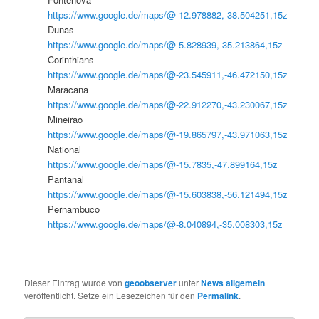
https://www.google.de/maps/@-12.978882,-38.504251,15z
Dunas
https://www.google.de/maps/@-5.828939,-35.213864,15z
Corinthians
https://www.google.de/maps/@-23.545911,-46.472150,15z
Maracana
https://www.google.de/maps/@-22.912270,-43.230067,15z
Mineirao
https://www.google.de/maps/@-19.865797,-43.971063,15z
National
https://www.google.de/maps/@-15.7835,-47.899164,15z
Pantanal
https://www.google.de/maps/@-15.603838,-56.121494,15z
Pernambuco
https://www.google.de/maps/@-8.040894,-35.008303,15z
Dieser Eintrag wurde von
geoobserver
unter
News allgemein
veröffentlicht. Setze ein Lesezeichen für den
Permalink
.