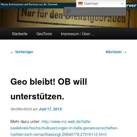
Zum
mikeE's GeoBlog
German
primären
Such
Inhalt
springen
#geoObserver
Hauptmenü
Startseite
GeoTools
Impressum / Über …
Beitragsnavigation
←
Vorheriger
Nächster
→
Geo bleibt! OB will
unterstützen.
Veröffentlicht am
Juni 17, 2014
Mehr dazu unter:
http://www.mz-web.de/halle-
saalekreis/hochschulkuerzungen-in-halle-geowissenschaften-
fuehlen-sich-vernachlaessigt,20640778,27516112.html