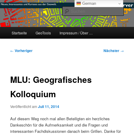
Zum
mikeE's GeoBlog
German
primären
Such
Inhalt
springen
#geoObserver
Hauptmenü
Startseite
GeoTools
Impressum / Über …
Beitragsnavigation
←
Vorheriger
Nächster
→
MLU: Geografisches
Kolloquium
Veröffentlicht am
Juli 11, 2014
Auf diesem Weg noch mal allen Beteiligten ein herzliches
Dankeschön für die Aufmerksamkeit und die Fragen und
interessanten Fachdiskussionen danach beim Grillen. Danke für