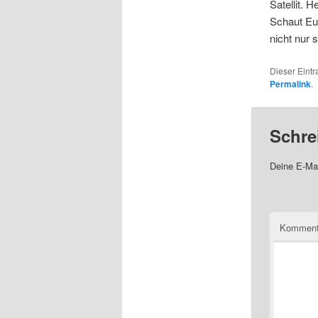
Satellit.
Schaut Eu
nicht nur 
Dieser Eint
Permalink
.
Schre
Deine E-Mai
Komment