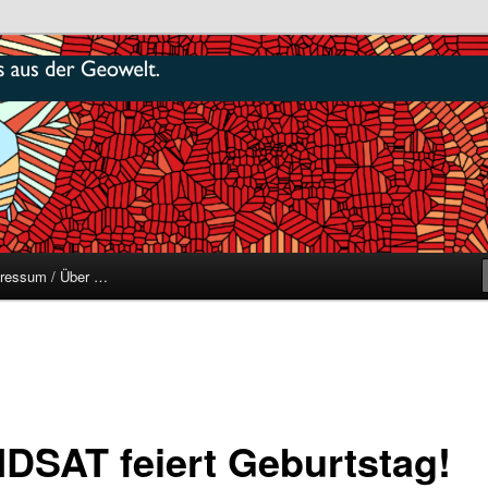
r
ressum / Über …
DSAT feiert Geburtstag!