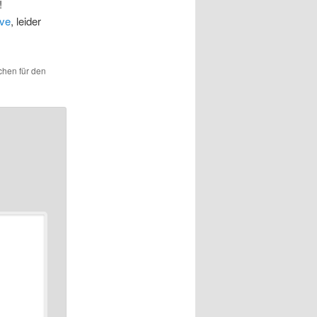
!
ive
, leider
ichen für den