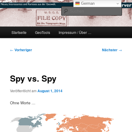
Zum
mikeE's GeoBlog
German
primären
Such
Inhalt
springen
#geoObserver
Hauptmenü
Startseite
GeoTools
Impressum / Über …
Beitragsnavigation
←
Vorheriger
Nächster
→
Spy vs. Spy
Veröffentlicht am
August 1, 2014
Ohne Worte …