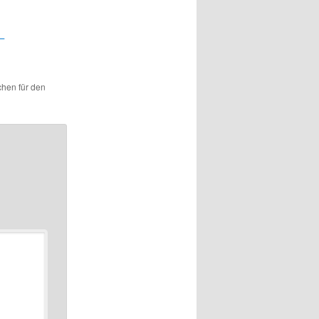
–
chen für den