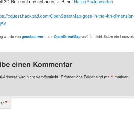
ll 3D-Brille auf und schauen, z. B. auf
Halle (Paulusviertel)
tps://cquest.hackpad.com/OpenStreetMap-goes-in-the-4th-dimension
qAV
rag wurde von
geoobserver
unter
OpenStreetMap
veröffentlicht. Setze ein Lesezei
ibe einen Kommentar
*
l-Adresse wird nicht veröffentlicht.
Erforderliche Felder sind mit
markiert
*
ar