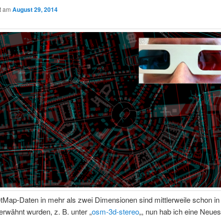
ht am
August 29, 2014
tMap-Daten in mehr als zwei Dimensionen sind mittlerweile schon i
erwähnt wurden, z. B. unter „
osm-3d-stereo
„, nun hab ich eine Neue