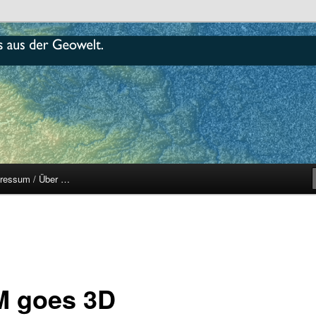
r
ressum / Über …
 goes 3D