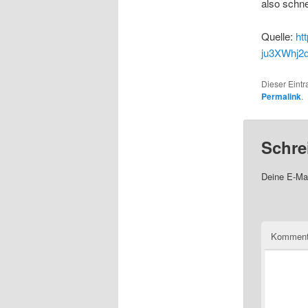
also schne
Quelle:
ht
ju3XWhj2
Dieser Eint
Permalink
.
Schre
Deine E-Mai
Komment