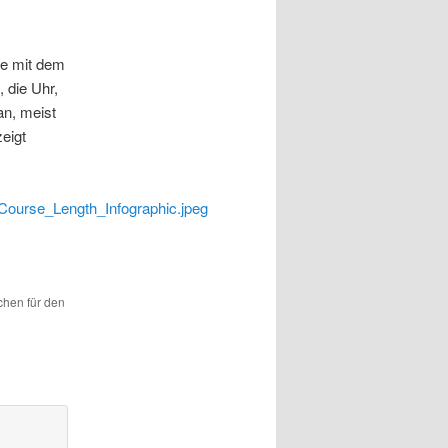
te mit dem
 die Uhr,
n, meist
eigt
_Course_Length_Infographic.jpeg
ichen für den