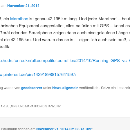
ht am
November 21, 2014
ß, ein
Marathon
ist genau 42,195 km lang. Und jeder Marathoni – heu
echnischen Equipment ausgestattet, alles natürlich mit GPS – kennt es,
erät oder das Smartphone zeigen dann auch eine gelaufene Länge a
ht die 42,195 km. Und warum das so ist – eigentlich auch sein muß, z
rafik:
tp://cdn.runrocknroll.competitor.com/files/2014/10/Running_GPS_vs
ww.pinterest.de/pin/142918988157641597/
rag wurde von
geoobserver
unter
News allgemein
veröffentlicht. Setze ein Leseze
AR ZU „
GPS UND MARATHON-DISTANZEN?
“
l Paulmann
schrieb
am
November 21, 2014 um 08:41 Uhr
: