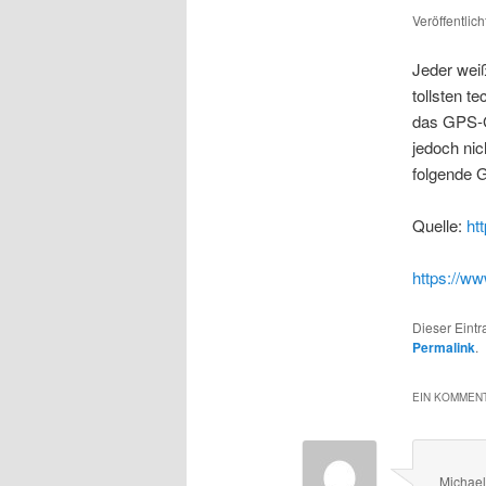
Veröffentlic
Jeder wei
tollsten t
das GPS-G
jedoch nic
folgende G
Quelle:
ht
https://w
Dieser Eint
Permalink
.
EIN KOMMENT
Michae