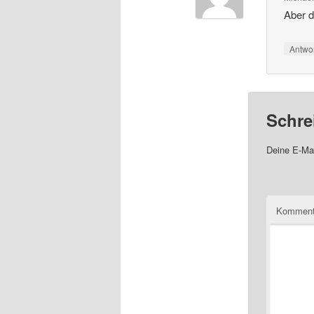
Aber d
Antwo
Schre
Deine E-Mai
Komment