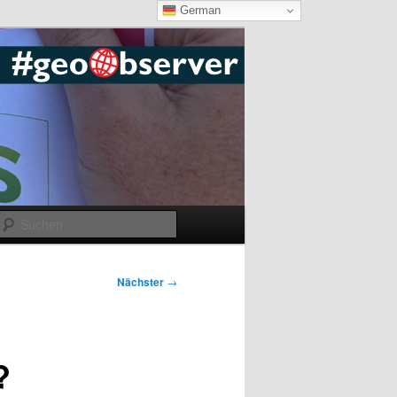
German
Suchen
Nächster
→
?