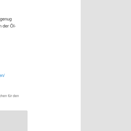
 genug
n der Öl-
en/
ichen für den