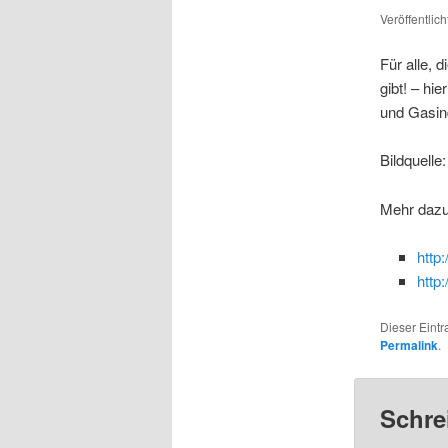
Veröffentlic
Für alle, 
gibt! – hi
und Gasind
Bildquelle
Mehr dazu 
http
http:
Dieser Eint
Permalink
.
Schre