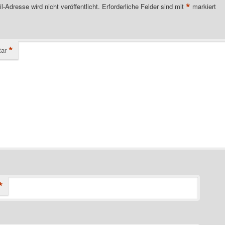
*
l-Adresse wird nicht veröffentlicht.
Erforderliche Felder sind mit
markiert
*
ar
*