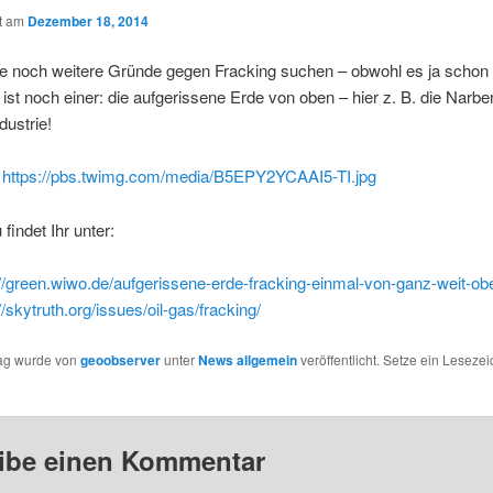
ht am
Dezember 18, 2014
die noch weitere Gründe gegen Fracking suchen – obwohl es ja schon
er ist noch einer: die aufgerissene Erde von oben – hier z. B. die Narbe
ustrie!
:
https://pbs.twimg.com/media/B5EPY2YCAAI5-TI.jpg
findet Ihr unter:
://green.wiwo.de/aufgerissene-erde-fracking-einmal-von-ganz-weit-ob
//skytruth.org/issues/oil-gas/fracking/
rag wurde von
geoobserver
unter
News allgemein
veröffentlicht. Setze ein Leseze
ibe einen Kommentar