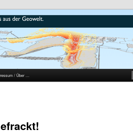
r
ressum / Über …
efrackt!