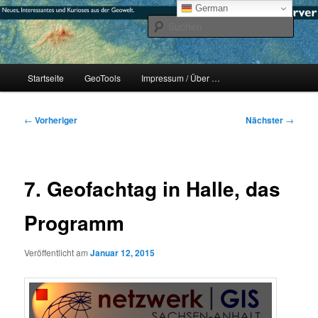
Zum
mikeE's GeoBlog
German
primären
Such
Inhalt
springen
#geoObserver
Hauptmenü
Startseite
GeoTools
Impressum / Über …
Beitragsnavigation
←
Vorheriger
Nächster
→
7. Geofachtag in Halle, das
Programm
Veröffentlicht am
Januar 12, 2015