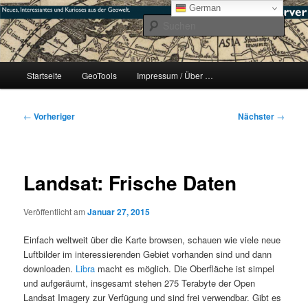
Zum
mikeE's GeoBlog
German
primären
Such
Inhalt
springen
#geoObserver
Hauptmenü
Startseite
GeoTools
Impressum / Über …
Beitragsnavigation
←
Vorheriger
Nächster
→
Landsat: Frische Daten
Veröffentlicht am
Januar 27, 2015
Einfach weltweit über die Karte browsen, schauen wie viele neue
Luftbilder im interessierenden Gebiet vorhanden sind und dann
downloaden.
Libra
macht es möglich. Die Oberfläche ist simpel
und aufgeräumt, insgesamt stehen 275 Terabyte der Open
Landsat Imagery zur Verfügung und sind frei verwendbar. Gibt es