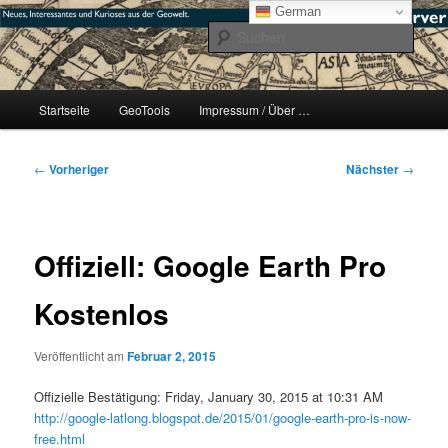
Zum
mikeE's GeoBlog
German
primären
Such
Inhalt
springen
#geoObserver
Hauptmenü
Startseite
GeoTools
Impressum / Über …
Beitragsnavigation
←
Vorheriger
Nächster
→
Offiziell: Google Earth Pro
Kostenlos
Veröffentlicht am
Februar 2, 2015
Offizielle Bestätigung: Friday, January 30, 2015 at 10:31 AM
http://google-latlong.blogspot.de/2015/01/google-earth-pro-is-now-
free.html