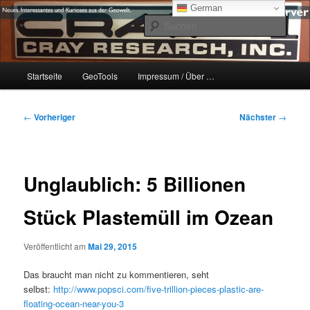
Zum
mikeE's GeoBlog
German
primären
Such
Inhalt
springen
#geoObserver
Hauptmenü
Startseite
GeoTools
Impressum / Über …
Beitragsnavigation
←
Vorheriger
Nächster
→
Unglaublich: 5 Billionen
Stück Plastemüll im Ozean
Veröffentlicht am
Mai 29, 2015
Das braucht man nicht zu kommentieren, seht
selbst:
http://www.popsci.com/five-trillion-pieces-plastic-are-
floating-ocean-near-you-3