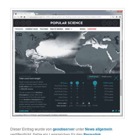
Dieser Eintrag wurde von
geoobserver
unter
News allgemein
veröffentlicht. Setze ein Lesezeichen für den
Permalink
.