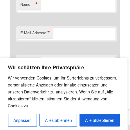
*
Name
*
E-Mail-Adresse
Website
Wir schätzen Ihre Privatsphäre
Name, E-Mail-Adresse und Website in diesem Browser
Wir verwenden Cookies, um Ihr Surferlebnis zu verbessern,
für meinen nächsten Kommentar speichern.
personalisierte Anzeigen oder Inhalte einzusetzen und
unseren Datenverkehr zu analysieren. Wenn Sie auf „Alle
akzeptieren" klicken, stimmen Sie der Anwendung von
Cookies zu.
Anpassen
Alles ablehnen
Alle akzeptieren