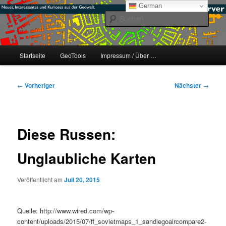
Zum
mikeE's GeoBlog
German
primären
Such
Inhalt
springen
#geoObserver
Hauptmenü
Startseite
GeoTools
Impressum / Über …
Beitragsnavigation
←
Vorheriger
Nächster
→
Diese Russen:
Unglaubliche Karten
Veröffentlicht am
Juli 20, 2015
Quelle: http://www.wired.com/wp-
content/uploads/2015/07/ff_sovietmaps_1_sandiegoaircompare2-