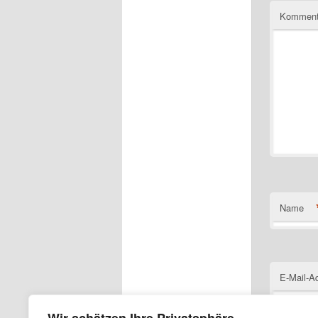
Komment
Name
E-Mail-A