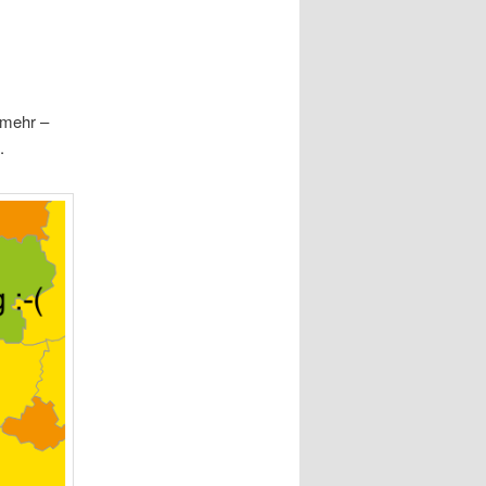
 mehr –
.