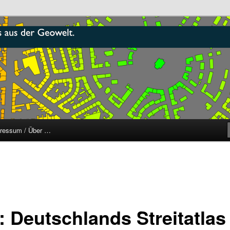
r
ressum / Über …
 Deutsch­lands Strei­t­at­las