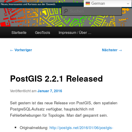
Zum
mikeE's GeoBlog
German
primären
Such
Inhalt
springen
#geoObserver
Hauptmenü
Startseite
GeoTools
Impressum / Über …
Beitragsnavigation
←
Vorheriger
Nächster
→
PostGIS 2.2.1 Released
Veröffentlicht am
Januar 7, 2016
Seit gestern ist das neue Release von PostGIS, dem spatialen
PostgreSQL-Aufsatz verfügbar, hauptsächlich mit
Fehlerbehebungen für Topologie. Man darf gespannt sein.
Originalmeldung:
http://postgis.net/2016/01/06/postgis-