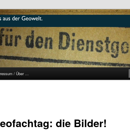
r
ressum / Über …
eofachtag: die Bilder!