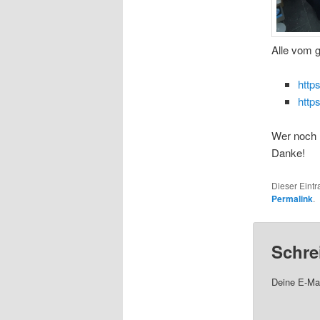
Alle vom g
http
http
Wer noch B
Danke!
Dieser Eint
Permalink
.
Schre
Deine E-Mai