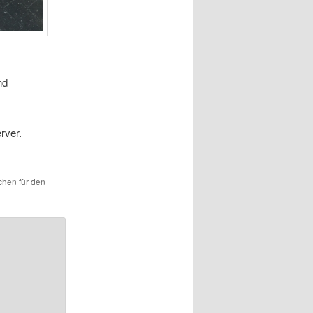
nd
rver.
ichen für den