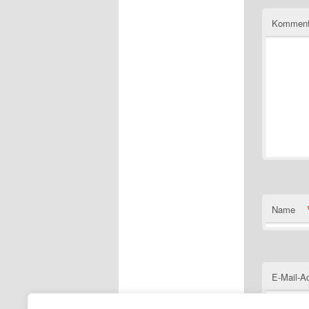
Komment
Name
E-Mail-A