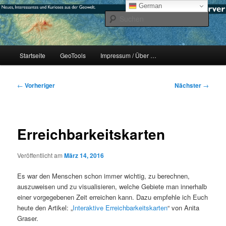
Zum
mikeE's GeoBlog
German
primären
Such
Inhalt
springen
#geoObserver
Hauptmenü
Startseite
GeoTools
Impressum / Über …
Beitragsnavigation
←
Vorheriger
Nächster
→
Erreichbarkeitskarten
Veröffentlicht am
März 14, 2016
Es war den Menschen schon immer wichtig, zu berechnen,
auszuweisen und zu visualisieren, welche Gebiete man innerhalb
einer vorgegebenen Zeit erreichen kann. Dazu empfehle ich Euch
heute den Artikel: „
Interaktive Erreichbarkeitskarten
“ von Anita
Graser.