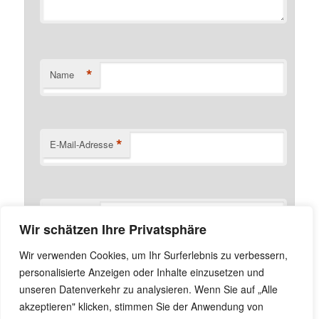
*
Name
*
E-Mail-Adresse
Website
Wir schätzen Ihre Privatsphäre
Name, E-Mail-Adresse und Website in diesem Browser
Wir verwenden Cookies, um Ihr Surferlebnis zu verbessern,
für meinen nächsten Kommentar speichern.
personalisierte Anzeigen oder Inhalte einzusetzen und
unseren Datenverkehr zu analysieren. Wenn Sie auf „Alle
akzeptieren" klicken, stimmen Sie der Anwendung von