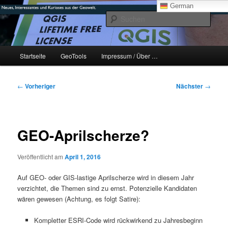
Zum
mikeE's GeoBlog
German
primären
Such
Inhalt
springen
#geoObserver
Hauptmenü
Startseite
GeoTools
Impressum / Über …
Beitragsnavigation
←
Vorheriger
Nächster
→
GEO-Aprilscherze?
Veröffentlicht am
April 1, 2016
Auf GEO- oder GIS-lastige Aprilscherze wird in diesem Jahr
verzichtet, die Themen sind zu ernst. Potenzielle Kandidaten
wären gewesen (Achtung, es folgt Satire):
Kompletter ESRI-Code wird rückwirkend zu Jahresbeginn