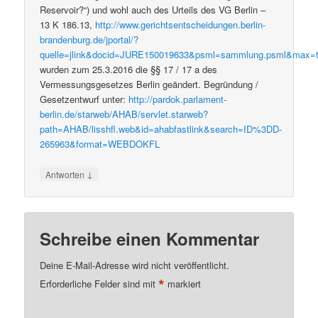
Reservoir?“) und wohl auch des Urteils des VG Berlin –
13 K 186.13,
http://www.gerichtsentscheidungen.berlin-
brandenburg.de/jportal/?
quelle=jlink&docid=JURE150019633&psml=sammlung.psml&max=
wurden zum 25.3.2016 die §§ 17 / 17 a des
Vermessungsgesetzes Berlin geändert. Begründung /
Gesetzentwurf unter:
http://pardok.parlament-
berlin.de/starweb/AHAB/servlet.starweb?
path=AHAB/lisshfl.web&id=ahabfastlink&search=ID%3DD-
265963&format=WEBDOKFL
↓
Antworten
Schreibe einen Kommentar
Deine E-Mail-Adresse wird nicht veröffentlicht.
*
Erforderliche Felder sind mit
markiert