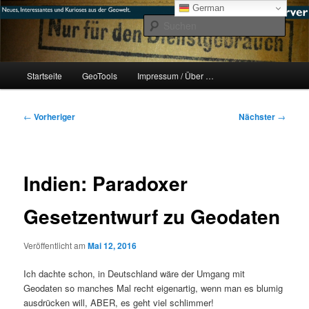
Zum
mikeE's GeoBlog
German
primären
Such
Inhalt
springen
#geoObserver
Hauptmenü
Startseite
GeoTools
Impressum / Über …
Beitragsnavigation
←
Vorheriger
Nächster
→
Indien: Paradoxer
Gesetzentwurf zu Geodaten
Veröffentlicht am
Mai 12, 2016
Ich dachte schon, in Deutschland wäre der Umgang mit
Geodaten so manches Mal recht eigenartig, wenn man es blumig
ausdrücken will, ABER, es geht viel schlimmer!