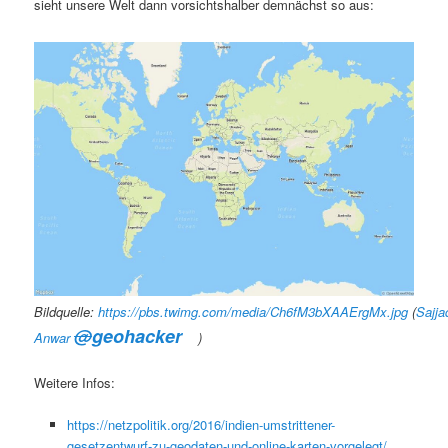
sieht unsere Welt dann vorsichtshalber demnächst so aus:
Bildq
uelle:
https://pbs.twimg.com/media/Ch6fM3bXAAErgMx.jpg
(
Sajja
@
geohacker
)
Weitere Infos:
https://netzpolitik.org/2016/indien-umstrittener-
gesetzentwurf-zu-geodaten-und-online-karten-vorgelegt/