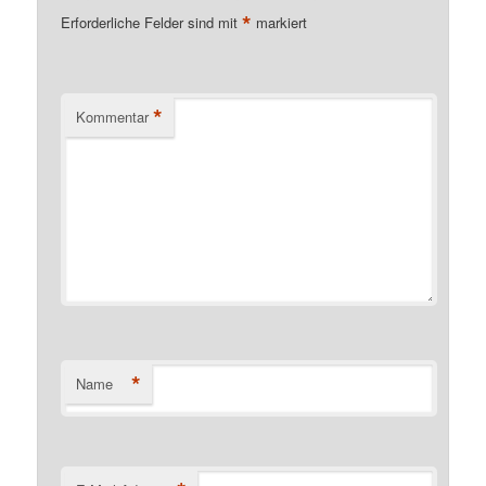
*
Erforderliche Felder sind mit
markiert
*
Kommentar
*
Name