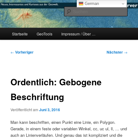
Zum
mikeE's GeoBlog
German
primären
Such
Inhalt
springen
#geoObserver
Hauptmenü
Startseite
GeoTools
Impressum / Über …
Beitragsnavigation
←
Vorheriger
Nächster
→
Ordentlich: Gebogene
Beschriftung
Veröffentlicht am
Juni 3, 2016
Man kann beschriften, einen Punkt eine Linie, ein Polygon.
Gerade, in einem feste oder variablen Winkel, cc, uc ul, ll, … und
auch an Linienverläufen. Und genau das ist kompliziert und die