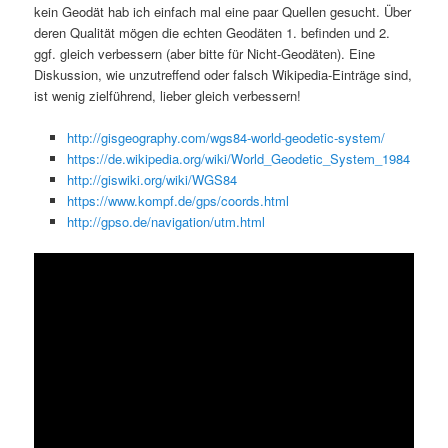
kein Geodät hab ich einfach mal eine paar Quellen gesucht. Über
deren Qualität mögen die echten Geodäten 1. befinden und 2.
ggf. gleich verbessern (aber bitte für Nicht-Geodäten). Eine
Diskussion, wie unzutreffend oder falsch Wikipedia-Einträge sind,
ist wenig zielführend, lieber gleich verbessern!
http://gisgeography.com/wgs84-world-geodetic-system/
https://de.wikipedia.org/wiki/World_Geodetic_System_1984
http://giswiki.org/wiki/WGS84
https://www.kompf.de/gps/coords.html
http://gpso.de/navigation/utm.html