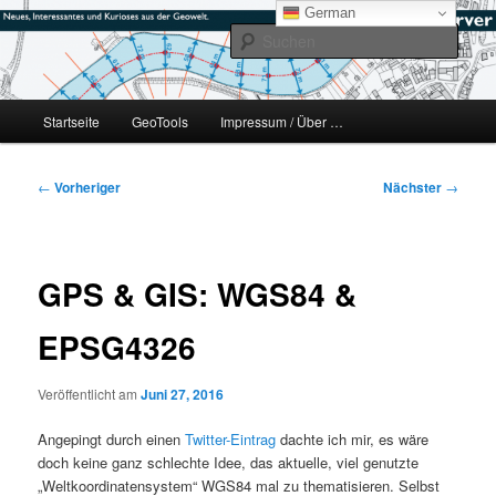
Zum
mikeE's GeoBlog
German
primären
Such
Inhalt
springen
#geoObserver
Hauptmenü
Startseite
GeoTools
Impressum / Über …
Beitragsnavigation
←
Vorheriger
Nächster
→
GPS & GIS: WGS84 &
EPSG4326
Veröffentlicht am
Juni 27, 2016
Angepingt durch einen
Twitter-Eintrag
dachte ich mir, es wäre
doch keine ganz schlechte Idee, das aktuelle, viel genutzte
„Weltkoordinatensystem“ WGS84 mal zu thematisieren. Selbst