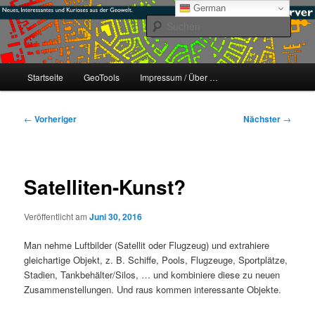
Zum
mikeE's GeoBlog
German
primären
Such
Inhalt
springen
#geoObserver
Hauptmenü
Startseite
GeoTools
Impressum / Über …
Beitragsnavigation
←
Vorheriger
Nächster
→
Satelliten-Kunst?
Veröffentlicht am
Juni 30, 2016
Man nehme Luftbilder (Satellit oder Flugzeug) und extrahiere
gleichartige Objekt, z. B. Schiffe, Pools, Flugzeuge, Sportplätze,
Stadien, Tankbehälter/Silos, … und kombiniere diese zu neuen
Zusammenstellungen. Und raus kommen interessante Objekte.