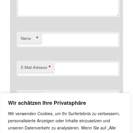
*
Name
*
E-Mail-Adresse
Website
Wir schätzen Ihre Privatsphäre
Name, E-Mail-Adresse und Website in diesem Browser
Wir verwenden Cookies, um Ihr Surferlebnis zu verbessern,
für meinen nächsten Kommentar speichern.
personalisierte Anzeigen oder Inhalte einzusetzen und
unseren Datenverkehr zu analysieren. Wenn Sie auf „Alle