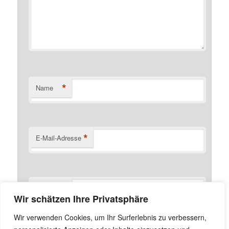
*
Name
*
E-Mail-Adresse
Website
Wir schätzen Ihre Privatsphäre
Name, E-Mail-Adresse und Website in diesem Browser
Wir verwenden Cookies, um Ihr Surferlebnis zu verbessern,
für meinen nächsten Kommentar speichern.