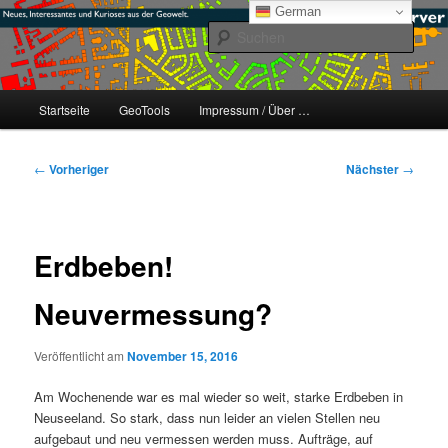
Zum
mikeE's GeoBlog
German
primären
Such
Inhalt
springen
#geoObserver
Hauptmenü
Startseite
GeoTools
Impressum / Über …
Beitragsnavigation
←
Vorheriger
Nächster
→
Erdbeben!
Neuvermessung?
Veröffentlicht am
November 15, 2016
Am Wochenende war es mal wieder so weit, starke Erdbeben in
Neuseeland. So stark, dass nun leider an vielen Stellen neu
aufgebaut und neu vermessen werden muss. Aufträge, auf