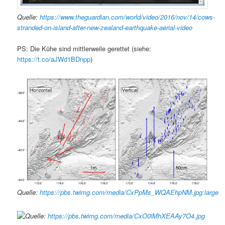
Quelle:
https://www.theguardian.com/world/video/2016/nov/14/cows-
stranded-on-island-after-new-zealand-earthquake-aerial-video
PS: Die Kühe sind mittlerweile gerettet (siehe:
https://t.co/aJWd1BDnpp
)
Quelle:
https://pbs.twimg.com/media/CxPpMs_WQAEhpNM.jpg:large
Quelle:
https://pbs.twimg.com/media/CxO0lMhXEAAy7O4.jpg