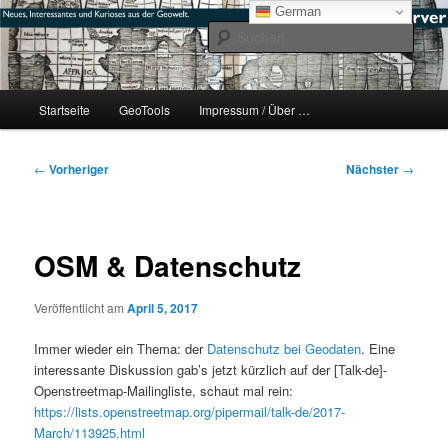
Zum
mikeE's GeoBlog
German
primären
Such
Inhalt
springen
#geoObserver
Hauptmenü
Startseite
GeoTools
Impressum / Über …
Beitragsnavigation
←
Vorheriger
Nächster
→
OSM & Datenschutz
Veröffentlicht am
April 5, 2017
Immer wieder ein Thema: der
Datenschutz bei Geodaten
. Eine
interessante Diskussion gab’s jetzt kürzlich auf der [Talk-de]-
Openstreetmap-Mailingliste, schaut mal rein:
https://lists.openstreetmap.org/pipermail/talk-de/2017-
March/113925.html