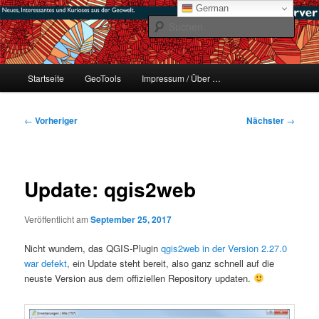
Zum
mikeE's GeoBlog
German
primären
Such
Inhalt
springen
#geoObserver
Hauptmenü
Startseite
GeoTools
Impressum / Über …
Beitragsnavigation
←
Vorheriger
Nächster
→
Update: qgis2web
Veröffentlicht am
September 25, 2017
Nicht wundern, das QGIS-Plugin
qgis2web in der Version 2.27.0
war defekt
, ein Update steht bereit, also ganz schnell auf die
neuste Version aus dem offiziellen Repository updaten.