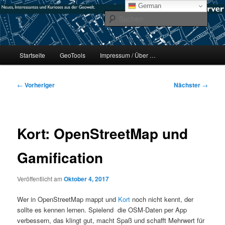
Zum
mikeE's GeoBlog
German
primären
Such
Inhalt
springen
#geoObserver
Hauptmenü
Startseite
GeoTools
Impressum / Über …
Beitragsnavigation
←
Vorheriger
Nächster
→
Kort: OpenStreetMap und
Gamification
Veröffentlicht am
Oktober 4, 2017
Wer in OpenStreetMap mappt und
Kort
noch nicht kennt, der
sollte es kennen lernen. Spielend die OSM-Daten per App
verbessern, das klingt gut, macht Spaß und schafft Mehrwert für