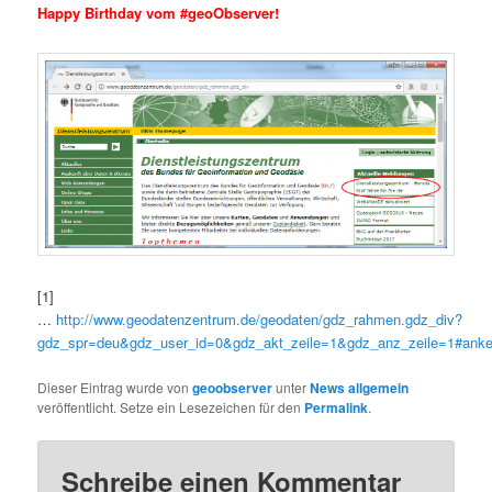
Happy Birthday vom #geoObserver!
[1]
…
http://www.geodatenzentrum.de/geodaten/gdz_rahmen.gdz_div?
gdz_spr=deu&gdz_user_id=0&gdz_akt_zeile=1&gdz_anz_zeile=1#anke
Dieser Eintrag wurde von
geoobserver
unter
News allgemein
veröffentlicht. Setze ein Lesezeichen für den
Permalink
.
Schreibe einen Kommentar