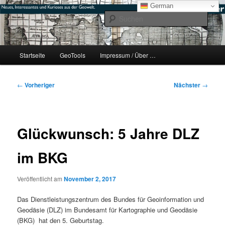
Zum
mikeE's GeoBlog
German
primären
Such
Inhalt
springen
#geoObserver
Hauptmenü
Startseite
GeoTools
Impressum / Über …
Beitragsnavigation
←
Vorheriger
Nächster
→
Glückwunsch: 5 Jahre DLZ
im BKG
Veröffentlicht am
November 2, 2017
Das Dienstleistungszentrum des Bundes für Geoinformation und
Geodäsie (DLZ) im Bundesamt für Kartographie und Geodäsie
(BKG) hat den 5. Geburtstag.