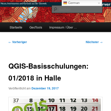
Zum
mikeE's GeoBlog
German
primären
Such
Inhalt
springen
#geoObserver
Hauptmenü
Startseite
GeoTools
Impressum / Über …
Beitragsnavigation
←
Vorheriger
Nächster
→
QGIS-Basisschulungen:
01/2018 in Halle
Veröffentlicht am
Dezember 19, 2017