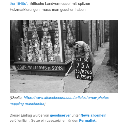
the 1940s“.
Britische Landvermesser mit spitzen
Holzmarkierungen, muss man gesehen haben!
(Quelle:
https://www.atlasobscura.com/articles/arrow-photos-
mapping-manchester
)
Dieser Eintrag wurde von
geoobserver
unter
News allgemein
veröffentlicht. Setze ein Lesezeichen für den
Permalink
.