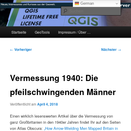
Zum
mikeE's GeoBlog
German
primären
Such
Inhalt
springen
#geoObserver
Hauptmenü
Startseite
GeoTools
Impressum / Über …
Beitragsnavigation
←
Vorheriger
Nächster
→
Vermessung 1940: Die
pfeilschwingenden Männer
Veröffentlicht am
April 4, 2018
Einen wirklich lesenswerten Artikel über die Vermessung von
ganz Großbritanien in den 1940er Jahren findet Ihr auf den Seiten
von Atlas Obscura:
„How Arrow-Wielding Men Mapped Britain in