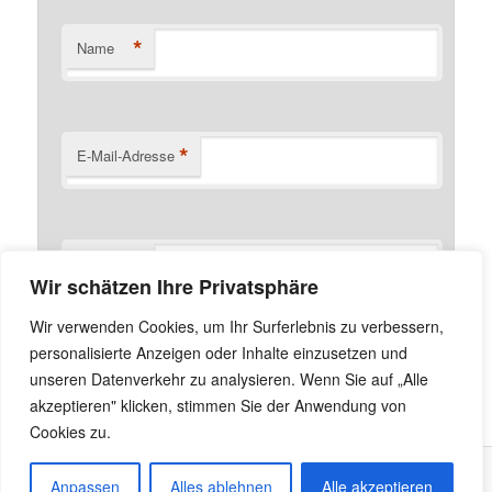
*
Name
*
E-Mail-Adresse
Website
Wir schätzen Ihre Privatsphäre
Name, E-Mail-Adresse und Website in diesem Browser
Wir verwenden Cookies, um Ihr Surferlebnis zu verbessern,
für meinen nächsten Kommentar speichern.
personalisierte Anzeigen oder Inhalte einzusetzen und
unseren Datenverkehr zu analysieren. Wenn Sie auf „Alle
akzeptieren" klicken, stimmen Sie der Anwendung von
Cookies zu.
Anpassen
Alles ablehnen
Alle akzeptieren