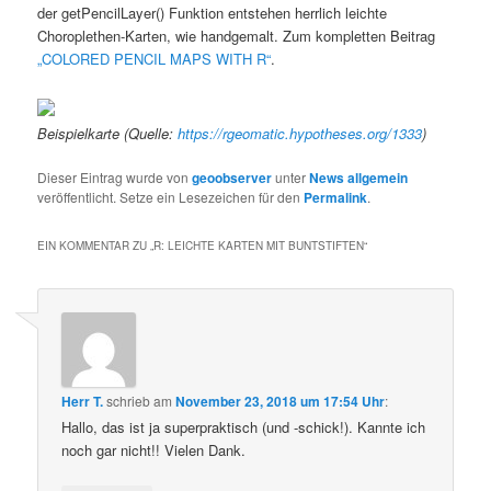
der getPencilLayer() Funktion entstehen herrlich leichte
Choroplethen-Karten, wie handgemalt. Zum kompletten Beitrag
„COLORED PENCIL MAPS WITH R“
.
Beispielkarte (Quelle:
https://rgeomatic.hypotheses.org/1333
)
Dieser Eintrag wurde von
geoobserver
unter
News allgemein
veröffentlicht. Setze ein Lesezeichen für den
Permalink
.
EIN KOMMENTAR ZU „
R: LEICHTE KARTEN MIT BUNTSTIFTEN
“
Herr T.
schrieb
am
November 23, 2018 um 17:54 Uhr
:
Hallo, das ist ja superpraktisch (und -schick!). Kannte ich
noch gar nicht!! Vielen Dank.