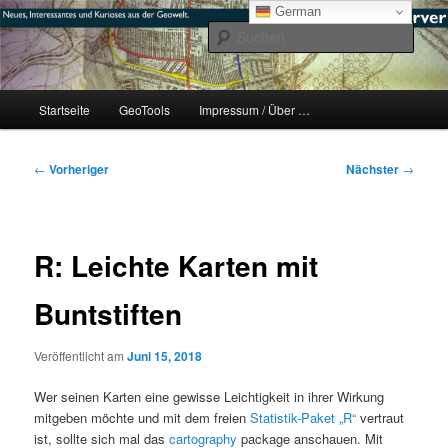
Zum
mikeE's GeoBlog
German
primären
Such
Inhalt
springen
#geoObserver
Hauptmenü
Startseite
GeoTools
Impressum / Über …
Beitragsnavigation
←
Vorheriger
Nächster
→
R: Leichte Karten mit
Buntstiften
Veröffentlicht am
Juni 15, 2018
Wer seinen Karten eine gewisse Leichtigkeit in ihrer Wirkung
mitgeben möchte und mit dem freien
Statistik-Paket „R“
vertraut
ist, sollte sich mal das
cartography
package anschauen. Mit