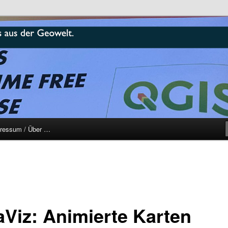
r
ressum / Über …
aViz: Animierte Karten