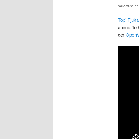
Veröffentlic
Topi Tjuk
animierte 
der
OpenV