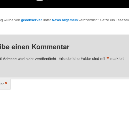
rag wurde von
geoobserver
unter
News allgemein
veröffentlicht. Setze ein Leseze
ibe einen Kommentar
*
l-Adresse wird nicht veröffentlicht.
Erforderliche Felder sind mit
markiert
*
ar