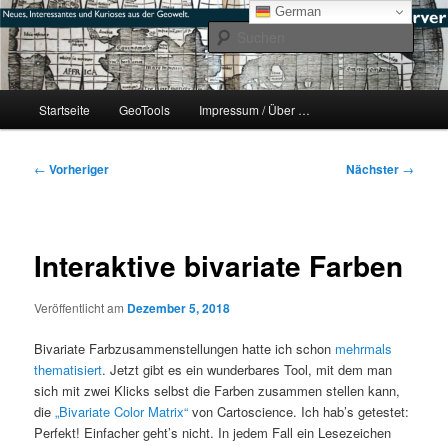
Zum
mikeE's GeoBlog
German
primären
Such
Inhalt
springen
#geoObserver
Hauptmenü
Startseite
GeoTools
Impressum / Über …
Beitragsnavigation
←
Vorheriger
Nächster
→
Interaktive bivariate Farben
Veröffentlicht am
Dezember 5, 2018
Bivariate Farbzusammenstellungen hatte ich schon
mehrmals
thematisiert
. Jetzt gibt es ein wunderbares Tool, mit dem man
sich mit zwei Klicks selbst die Farben zusammen stellen kann,
die
„Bivariate Color Matrix“
von Cartoscience. Ich hab’s getestet:
Perfekt! Einfacher geht’s nicht. In jedem Fall ein Lesezeichen