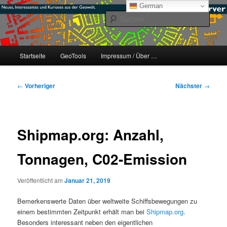
Zum
mikeE's GeoBlog
German
primären
Such
Inhalt
springen
#geoObserver
Hauptmenü
Startseite
GeoTools
Impressum / Über …
Beitragsnavigation
←
Vorheriger
Nächster
→
Shipmap.org: Anzahl,
Tonnagen, C02-Emission
Veröffentlicht am
Januar 21, 2019
Bemerkenswerte Daten über weltweite Schiffsbewegungen zu
einem bestimmten Zeitpunkt erhält man bei
Shipmap.org
.
Besonders interessant neben den eigentlichen