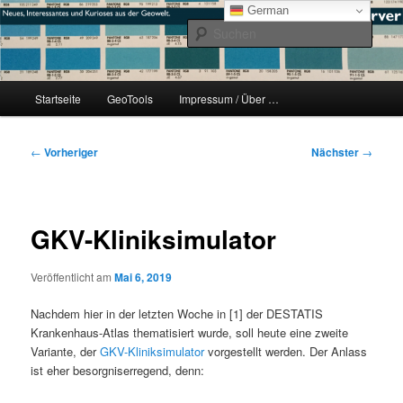
Zum
mikeE's GeoBlog
German
primären
Such
Inhalt
springen
#geoObserver
Hauptmenü
Startseite
GeoTools
Impressum / Über …
Beitragsnavigation
←
Vorheriger
Nächster
→
GKV-Kliniksimulator
Veröffentlicht am
Mai 6, 2019
Nachdem hier in der letzten Woche in [1] der DESTATIS
Krankenhaus-Atlas thematisiert wurde, soll heute eine zweite
Variante, der
GKV-Kliniksimulator
vorgestellt werden. Der Anlass
ist eher besorgniserregend, denn: