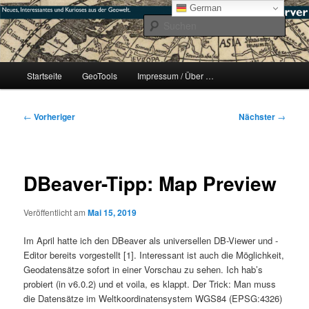
Zum
mikeE's GeoBlog
German
primären
Such
Inhalt
springen
#geoObserver
Hauptmenü
Startseite
GeoTools
Impressum / Über …
Beitragsnavigation
←
Vorheriger
Nächster
→
DBeaver-Tipp: Map Preview
Veröffentlicht am
Mai 15, 2019
Im April hatte ich den DBeaver als universellen DB-Viewer und -
Editor bereits vorgestellt [1]. Interessant ist auch die Möglichkeit,
Geodatensätze sofort in einer Vorschau zu sehen. Ich hab’s
probiert (in v6.0.2) und et voila, es klappt. Der Trick: Man muss
die Datensätze im Weltkoordinatensystem WGS84 (EPSG:4326)