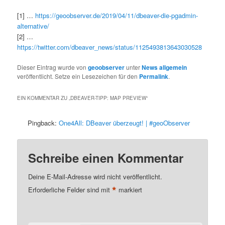
[1] …
https://geoobserver.de/2019/04/11/dbeaver-die-pgadmin-
alternative/
[2] …
https://twitter.com/dbeaver_news/status/1125493813643030528
Dieser Eintrag wurde von
geoobserver
unter
News allgemein
veröffentlicht. Setze ein Lesezeichen für den
Permalink
.
EIN KOMMENTAR ZU „
DBEAVER-TIPP: MAP PREVIEW
“
Pingback:
One4All: DBeaver überzeugt! | #geoObserver
Schreibe einen Kommentar
Deine E-Mail-Adresse wird nicht veröffentlicht.
*
Erforderliche Felder sind mit
markiert