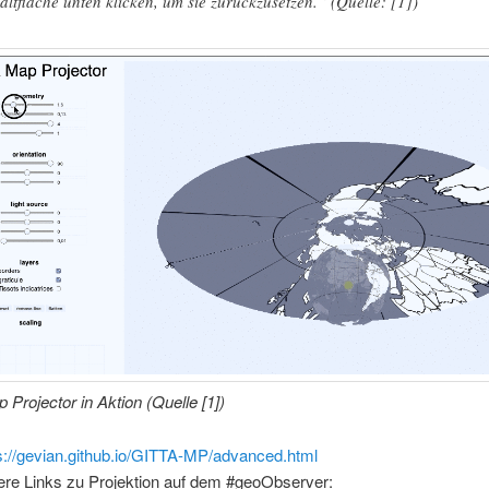
altfläche unten klicken, um sie zurückzusetzen.“ (Quelle: [1])
Projector in Aktion (Quelle [1])
s://gevian.github.io/GITTA-MP/advanced.html
ere Links zu Projektion auf dem #geoObserver: