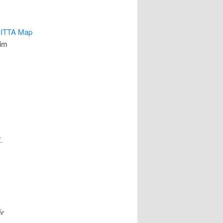
ITTA Map
 im
r
.
ie