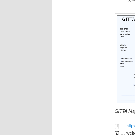
Sch
GITTA Map 
[1] …
http
[2] … weit