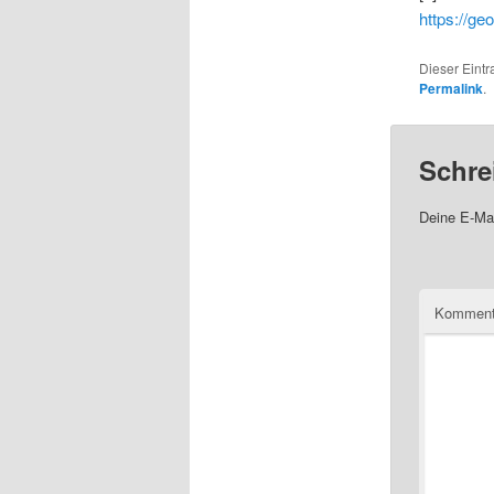
https://g
Dieser Eint
Permalink
.
Schre
Deine E-Mai
Komment