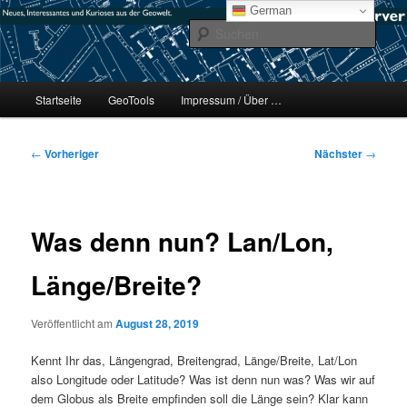
Zum
mikeE's GeoBlog
German
primären
Such
Inhalt
springen
#geoObserver
Hauptmenü
Startseite
GeoTools
Impressum / Über …
Beitragsnavigation
←
Vorheriger
Nächster
→
Was denn nun? Lan/Lon,
Länge/Breite?
Veröffentlicht am
August 28, 2019
Kennt Ihr das, Längengrad, Breitengrad, Länge/Breite, Lat/Lon
also Longitude oder Latitude? Was ist denn nun was? Was wir auf
dem Globus als Breite empfinden soll die Länge sein? Klar kann