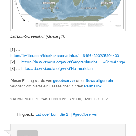
Lat/Lon-Screenshot (Quelle [1])
[1] …
https://twitter.com/klaskarlsson/status/1164864320225894400
[2] …
https://de.wikipedia.org/wiki/Geographische_L%C3%A4nge
[3] …
https://de.wikipedia.org/wiki/Nullmeridian
Dieser Eintrag wurde von
geoobserver
unter
News allgemein
veröffentlicht. Setze ein Lesezeichen für den
Permalink
.
2 KOMMENTARE ZU „
WAS DENN NUN? LAN/LON, LÄNGE/BREITE?
“
Pingback:
Lat oder Lon, die 2. | #geoObserver